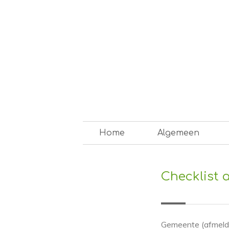
Skip
to
content
Op weg naar een duurzam
Home
Algemeen
Checklist 
Gemeente (afmeldi