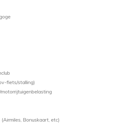
agoge
nclub
-fiets/stalling)
motorrijtuigenbelasting
Airmiles, Bonuskaart, etc)