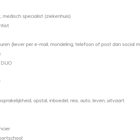
, medisch specialist (ziekenhuis)
tist
buren (liever per e-mail, mondeling, telefoon of post dan social 
)
n, DUO
r
prakelijkheid, opstal, inboedel, reis, auto, leven, uitvaart
ncier
portschool