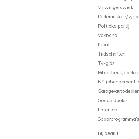
Vrijwilligerswerk
Kerk/moskee/syn
Politieke partij
Vakbond
Krant
Tijdschriften
Tv-gids
Bibliotheek/boeke
NS (abonnement, ov
Garage/autodealer/
Goede doelen
Loterijen
Spaarprogramma’s (
Bij bedrijf: