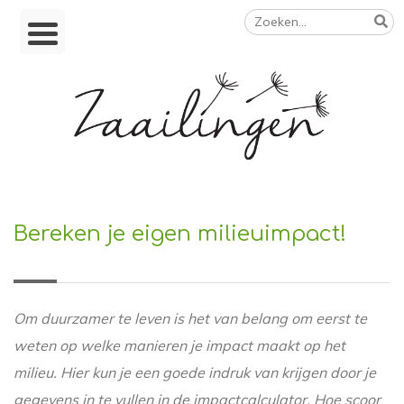
Zoeken
Skip
naar:
to
content
Op weg naar een duurzamer leven
Bereken je eigen milieuimpact!
Om duurzamer te leven is het van belang om eerst te
weten op welke manieren je impact maakt op het
milieu. Hier kun je een goede indruk van krijgen door je
gegevens in te vullen in de impactcalculator. Hoe scoor