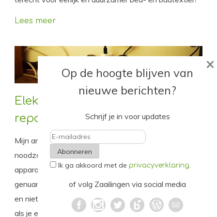
Lees meer
×
Op de hoogte blijven van
nieuwe berichten?
Elektrische apparatuur:
Schrijf je in voor updates
repareren of vervangen?
Mijn anti-spullenevangelie strookt niet met de
E-
noodzaak om verouderde, energieslurpende
Ik ga akkoord met de
.
mailadres
privacyverklaring
apparaten te vervangen. Daarom een iets
of volg Zaailingen via social media
genuanceerder overzicht over welke apparatuur je wel
en niet zou moeten vervangen, zowel voor het milieu
als je eigen portemonnee.