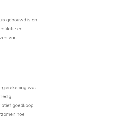
uis gebouwd is en
entilatie en
izen van
nergierekening wat
lledig
latief goedkoop,
uurzamen hoe