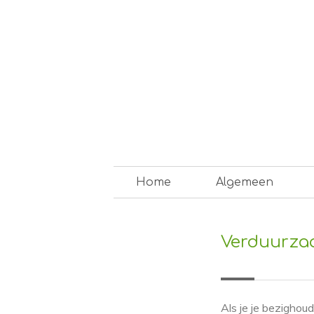
Skip
to
content
Op weg naar een duurzam
Home
Algemeen
Verduurzaa
Als je je bezigho