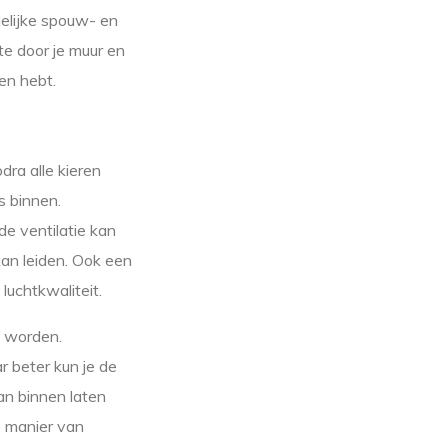
delijke spouw- en
mte door je muur en
en hebt.
dra alle kieren
is binnen.
de ventilatie kan
an leiden. Ook een
luchtkwaliteit.
n worden.
r beter kun je de
an binnen laten
e manier van