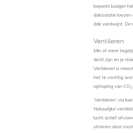
beperkt budget hebt
dakisolatie kiezen 
dak verdwijnt. De 
Ventileren
Min of meer tegeli
dicht zijn en je re
Ventileren is mees
het te vochtig wo
ophoping van CO
2
‘Ventileren’ via k
Natuurlijke ventila
lucht actief afvoe
stromen door roos