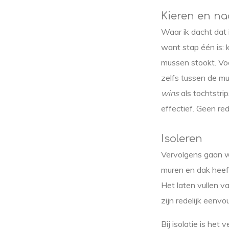
Kieren en n
Waar ik dacht dat 
want stap één is: k
mussen stookt. Voo
zelfs tussen de mu
wins
als tochtstri
effectief. Geen re
Isoleren
Vervolgens gaan we
muren en dak heef
Het laten vullen v
zijn redelijk eenv
Bij isolatie is het