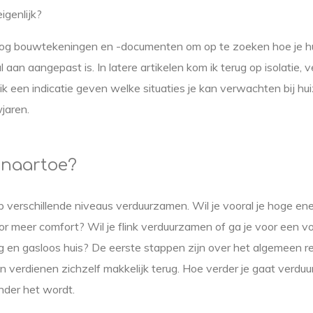
eigenlijk?
nog bouwtekeningen en -documenten om op te zoeken hoe je h
 aan aangepast is. In latere artikelen kom ik terug op isolatie, v
k een indicatie geven welke situaties je kan verwachten bij hu
jaren.
e naartoe?
 op verschillende niveaus verduurzamen. Wil je vooral je hoge e
or meer comfort? Wil je flink verduurzamen of ga je voor een vo
 en gasloos huis? De eerste stappen zijn over het algemeen re
en verdienen zichzelf makkelijk terug. Hoe verder je gaat verd
ender het wordt.