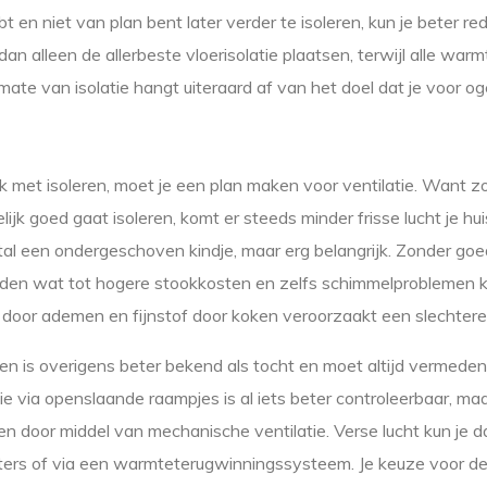
 en niet van plan bent later verder te isoleren, kun je beter re
dan alleen de allerbeste vloerisolatie plaatsen, terwijl alle war
mate van isolatie hangt uiteraard af van het doel dat je voor og
jk met isoleren, moet je een plan maken voor ventilatie. Want zo
delijk goed gaat isoleren, komt er steeds minder frisse lucht je hu
tal een ondergeschoven kindje, maar erg belangrijk. Zonder goe
rden wat tot hogere stookkosten en zelfs schimmelproblemen k
door ademen en fijnstof door koken veroorzaakt een slechtere 
ieren is overigens beter bekend als tocht en moet altijd vermede
tie via openslaande raampjes is al iets beter controleerbaar, maa
ren door middel van mechanische ventilatie. Verse lucht kun je d
ters of via een warmteterugwinningssysteem. Je keuze voor d