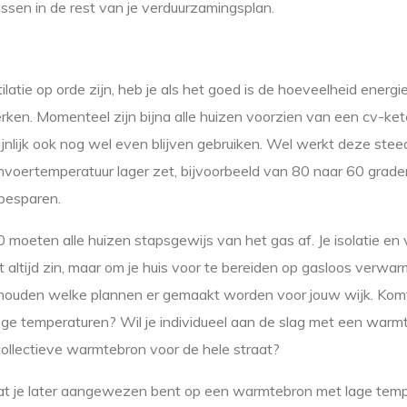
ssen in de rest van je verduurzamingsplan.
tilatie op orde zijn, heb je als het goed is de hoeveelheid energie
ken. Momenteel zijn bijna alle huizen voorzien van een cv-ket
jnlijk ook nog wel even blijven gebruiken. Wel werkt deze steed
voertemperatuur lager zet, bijvoorbeeld van 80 naar 60 grade
besparen.
moeten alle huizen stapsgewijs van het gas af. Je isolatie en v
t altijd zin, maar om je huis voor te bereiden op gasloos verwa
 houden welke plannen er gemaakt worden voor jouw wijk. Komt
e temperaturen? Wil je individueel aan de slag met een war
collectieve warmtebron voor de hele straat?
at je later aangewezen bent op een warmtebron met lage temper