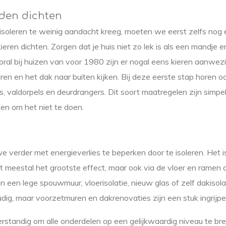
aden dichten
isoleren te weinig aandacht kreeg, moeten we eerst zelfs nog 
ieren dichten. Zorgen dat je huis niet zo lek is als een mandje e
ral bij huizen van voor 1980 zijn er nogal eens kieren aanwezi
ren en het dak naar buiten kijken. Bij deze eerste stap horen 
ps, valdorpels en deurdrangers. Dit soort maatregelen zijn simp
den om het niet te doen.
 verder met energieverlies te beperken door te isoleren. Het i
t meestal het grootste effect, maar ook via de vloer en ramen
an een lege spouwmuur, vloerisolatie, nieuw glas of zelf dakiso
oudig, maar voorzetmuren en dakrenovaties zijn een stuk ingrijpe
 verstandig om alle onderdelen op een gelijkwaardig niveau te br