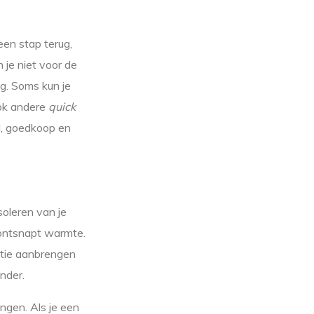
een stap terug,
n je niet voor de
g. Soms kun je
ook andere
quick
el, goedkoop en
soleren van je
 ontsnapt warmte.
latie aanbrengen
nder.
engen. Als je een