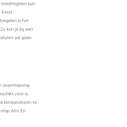
el maatregelen kun
 Eerst
tregelen is het
 Zo kun je bij een
raturen wil gaan
Een warmtepomp
schikt voor is,
ge temperaturen te
 stap één. En