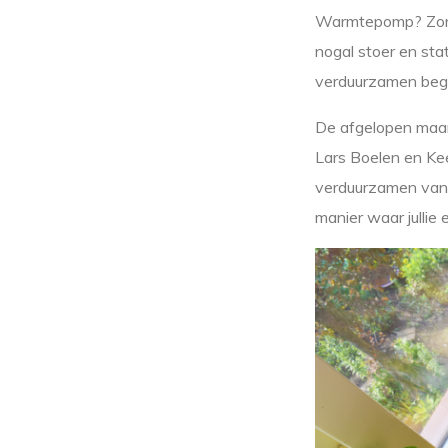
Warmtepomp? Zonne
nogal stoer en sta
verduurzamen begi
De afgelopen maand
Lars Boelen en Kee
verduurzamen van w
manier waar jullie 