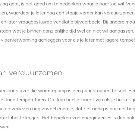
slag gaat, is het goed om te bedenken waar je naartoe wil. Ve
en, waardoor je later nog een stapje verder kan verduurzamen.
en later vraaggestuurde ventilatie bijvoorbeeld. Bij andere maa
e staan wat je binnen aanzienlijke tijd wel en niet wil aanpassen.
vloerverwarming aanleggen voor als je later met lagere tempe
van verduurzamen
beginnen over die warmtepomp is een paar stappen te snel. 
t lage temperaturen. Dat kan heel efficiënt zijn als je huis er ge
izen verliezen nog zoveel energie, dat het nodig is om met ho
ortabel te krijgen. Het beperken van energieverlies is dan ook
twee.