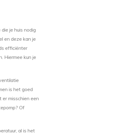
 die je huis nodig
el en deze kan je
s efficiënter
n. Hiermee kun je
entilatie
rmen is het goed
 er misschien een
mtepomp? Of
atuur, al is het