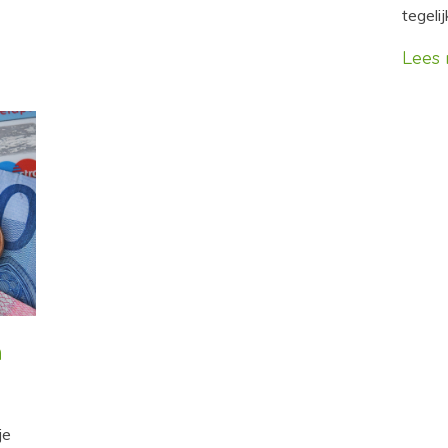
tegeli
Lees
n
je