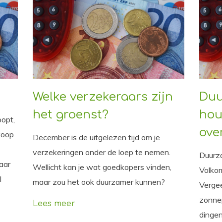
Welke verzekeraars zijn
Duu
het groenst?
hou
oopt,
ove
koop
December is de uitgelezen tijd om je
verzekeringen onder de loep te nemen.
Duurza
aar
Wellicht kan je wat goedkopers vinden,
Volkom
l
maar zou het ook duurzamer kunnen?
Vergee
zonnep
Lees meer
dingen