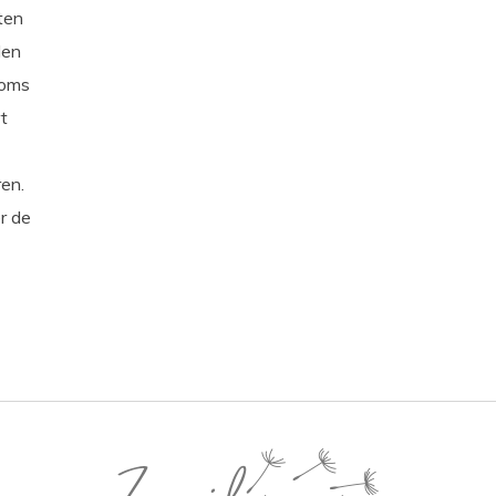
ten
den
soms
t
ren.
r de