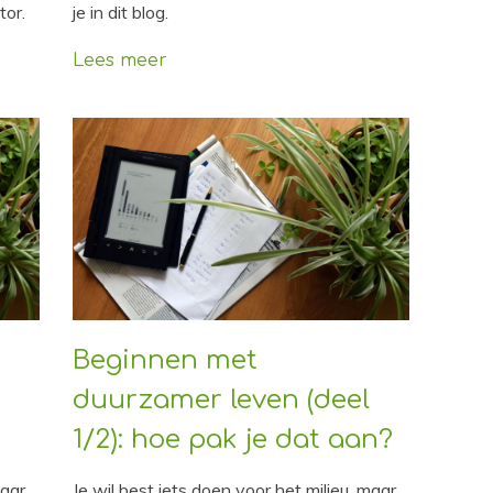
je in dit blog.
tor.
Lees meer
Beginnen met
duurzamer leven (deel
1/2): hoe pak je dat aan?
maar
Je wil best iets doen voor het milieu, maar