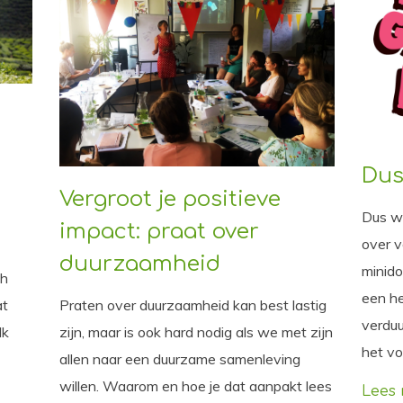
Dus
Vergroot je positieve
Dus wa
impact: praat over
over v
duurzaamheid
minido
ch
een he
Praten over duurzaamheid kan best lastig
at
verdu
zijn, maar is ook hard nodig als we met zijn
Ik
het vo
allen naar een duurzame samenleving
willen. Waarom en hoe je dat aanpakt lees
Lees