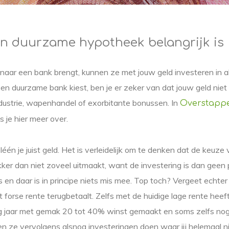
 duurzame hypotheek belangrijk is
d naar een bank brengt, kunnen ze met jouw geld investeren in al
 een duurzame bank kiest, ben je er zeker van dat jouw geld niet
ndustrie, wapenhandel of exorbitante bonussen. In
Overstapp
s je hier meer over.
één je juist geld. Het is verleidelijk om te denken dat de keuze
er dan niet zoveel uitmaakt, want de investering is dan geen
s en daar is in principe niets mis mee. Top toch? Vergeet echter 
et forse rente terugbetaalt. Zelfs met de huidige lage rente hee
tig jaar met gemak 20 tot 40% winst gemaakt en soms zelfs nog
n ze vervolgens alsnog investeringen doen waar jij helemaal ni