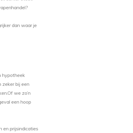
 wapenhandel?
ijker dan waar je
en hypotheek
n zeker bij een
iken.Of we zo’n
 geval een hoop
en prijsindicaties