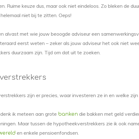
en. Ruime keuze dus, maar ook niet eindeloos. Zo bleken de d
elemaal niet bij te zitten. Oeps!
ren alvast met wie jouw beoogde adviseur een samenwerkingsv
iteraard eerst weten – zeker als jouw adviseur het ook niet we
ers duurzaam zijn. Tijd om dat uit te zoeken.
verstrekkers
strekkers zijn er precies, waar investeren ze in en welke zij
 denk ik meteen aan grote
die bakken met geld verdi
banken
eningen. Maar tussen de hypotheekverstrekkers zie ik ook namen
en enkele pensioenfondsen.
wereld