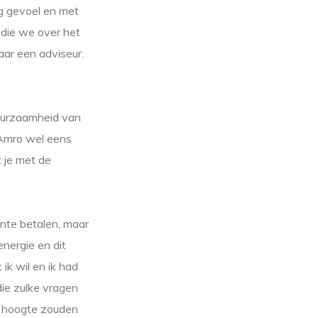
g gevoel en met
 die we over het
aar een adviseur.
duurzaamheid van
 Amro wel eens
t je met de
ente betalen, maar
energie en dit
k wil en ik had
die zulke vragen
de hoogte zouden