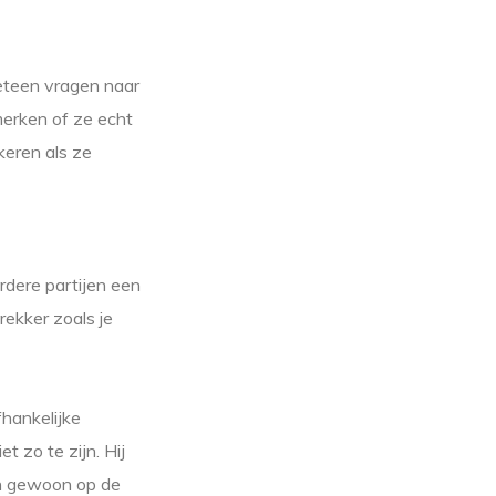
meteen vragen naar
merken of ze echt
keren als ze
rdere partijen een
rekker zoals je
fhankelijke
t zo te zijn. Hij
en gewoon op de