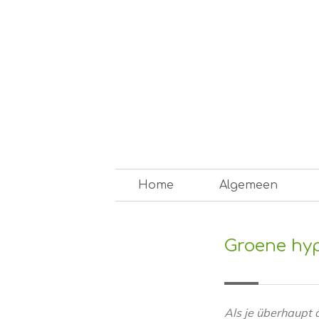
Skip
to
content
Op weg naar een duurzam
Home
Algemeen
Groene hy
Als je überhaupt a