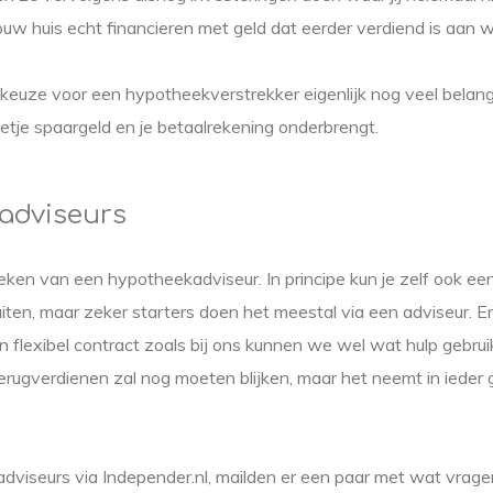
jouw huis echt financieren met geld dat eerder verdiend is aan
euze voor een hypotheekverstrekker eigenlijk nog veel belangr
beetje spaargeld en je betaalrekening onderbrengt.
adviseurs
eken van een hypotheekadviseur. In principe kun je zelf ook e
luiten, maar zeker starters doen het meestal via een adviseur. E
en flexibel contract zoals bij ons kunnen we wel wat hulp gebru
k terugverdienen zal nog moeten blijken, maar het neemt in ieder
viseurs via Independer.nl, mailden er een paar met wat vragen 