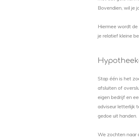
Bovendien, wil je 
Hiermee wordt de k
je relatief kleine 
Hypotheek
Stap één is het zo
afsluiten of overs
eigen bedrijf en e
adviseur letterlij
gedoe uit handen.
We zochten naar ad