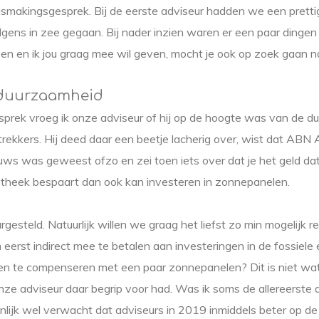
ismakingsgesprek. Bij de eerste adviseur hadden we een pretti
gens in zee gegaan. Bij nader inzien waren er een paar dingen
n en ik jou graag mee wil geven, mocht je ook op zoek gaan n
 duurzaamheid
sprek vroeg ik onze adviseur of hij op de hoogte was van de 
rekkers. Hij deed daar een beetje lacherig over, wist dat ABN
euws was geweest ofzo en zei toen iets over dat je het geld da
heek bespaart dan ook kan investeren in zonnepanelen.
gesteld. Natuurlijk willen we graag het liefst zo min mogelijk r
 eerst indirect mee te betalen aan investeringen in de fossiele 
n te compenseren met een paar zonnepanelen? Dit is niet wat i
onze adviseur daar begrip voor had. Was ik soms de allereerste 
enlijk wel verwacht dat adviseurs in 2019 inmiddels beter op 