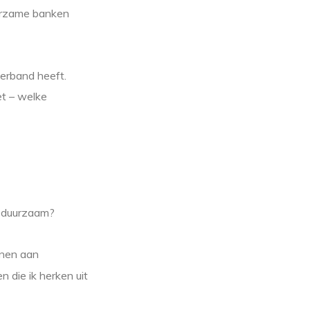
uurzame banken
erband heeft.
et – welke
n duurzaam?
enen aan
 die ik herken uit