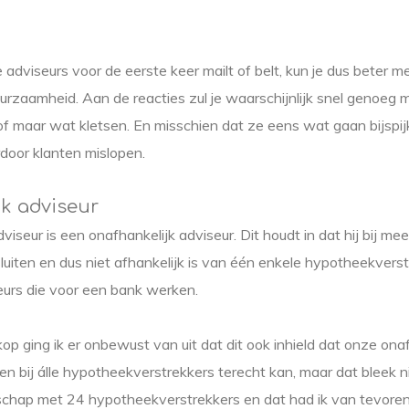
e adviseurs voor de eerste keer mailt of belt, kun je dus beter 
urzaamheid. Aan de reacties zul je waarschijnlijk snel genoeg 
of maar wat kletsen. En misschien dat ze eens wat gaan bijspij
door klanten mislopen.
k adviseur
seur is een onafhankelijk adviseur. Dit houdt in dat hij bij mee
uiten en dus niet afhankelijk is van één enkele hypotheekverst
seurs die voor een bank werken.
p ging ik er onbewust van uit dat dit ook inhield dat onze ona
n bij álle hypotheekverstrekkers terecht kan, maar dat bleek nie
schap met 24 hypotheekverstrekkers en dat had ik van tevor