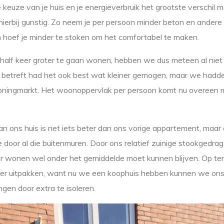
 keuze van je huis en je energieverbruik het grootste verschil m
hierbij gunstig. Zo neem je per persoon minder beton en ander
n hoef je minder te stoken om het comfortabel te maken.
half keer groter te gaan wonen, hebben we dus meteen al niet
betreft had het ook best wat kleiner gemogen, maar we hadde
oningmarkt. Het woonoppervlak per persoon komt nu overeen me
an ons huis is net iets beter dan ons vorige appartement, maar e
oor al die buitenmuren. Door ons relatief zuinige stookgedrag
or wonen wel onder het gemiddelde moet kunnen blijven. Op ter
beter uitpakken, want nu we een koophuis hebben kunnen we ons
gen door extra te isoleren.