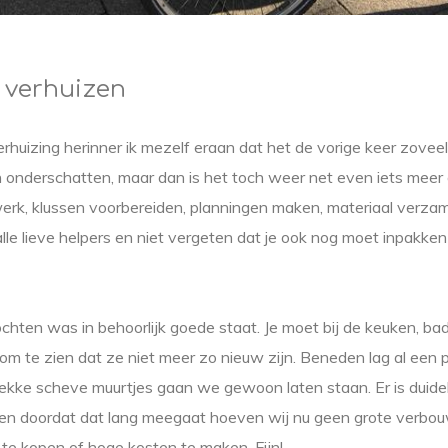
 verhuizen
verhuizing herinner ik mezelf eraan dat het de vorige keer zov
n onderschatten, maar dan is het toch weer net even iets mee
rk, klussen voorbereiden, planningen maken, materiaal verzame
alle lieve helpers en niet vergeten dat je ook nog moet inpakken 
chten was in behoorlijk goede staat. Je moet bij de keuken, b
om te zien dat ze niet meer zo nieuw zijn. Beneden lag al een 
gekke scheve muurtjes gaan we gewoon laten staan. Er is duidel
 en doordat dat lang meegaat hoeven wij nu geen grote verbou
te kopen of hoge kosten te maken. Fijn!