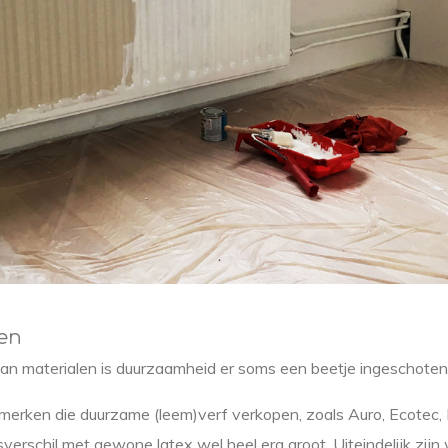
en
van materialen is duurzaamheid er soms een beetje ingeschoten
 merken die duurzame (leem)verf verkopen, zoals Auro, Ecotec, Fa
sverschil met gewone latex wel heel erg groot. Uiteindelijk zijn