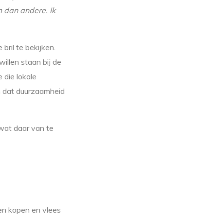
 dan andere. Ik
bril te bekijken.
illen staan bij de
 die lokale
en dat duurzaamheid
wat daar van te
len kopen en vlees