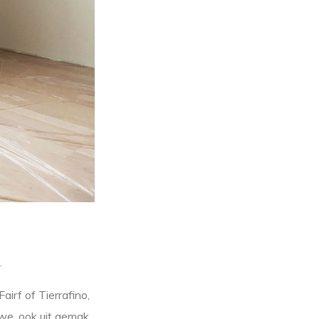
.
irf of Tierrafino,
 we, ook uit gemak,