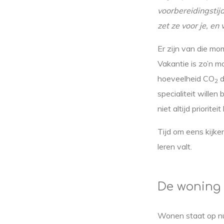
voorbereidingstij
zet ze voor je, en 
Er zijn van die mo
Vakantie is zo’n m
hoeveelheid CO
d
2
specialiteit willen
niet altijd prioriteit 
Tijd om eens kijke
leren valt.
De woning
Wonen staat op nu