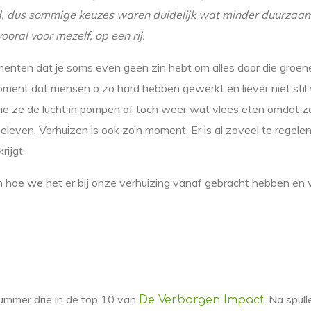
d, dus sommige keuzes waren duidelijk wat minder duurzaam
vooral voor mezelf, op een rij.
menten dat je soms even geen zin hebt om alles door die groene 
oment dat mensen o zo hard hebben gewerkt en liever niet stil w
ie ze de lucht in pompen of toch weer wat vlees eten omdat ze
 beleven. Verhuizen is ook zo’n moment. Er is al zoveel te regel
krijgt.
n hoe we het er bij onze verhuizing vanaf gebracht hebben en 
mmer drie in de top 10 van
. Na spul
De Verborgen Impact