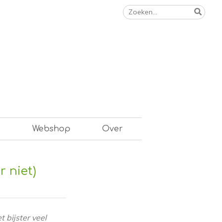
Zoeken
naar:
n
Webshop
Over
 niet)
 bijster veel