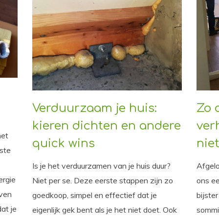
Verduurzaam je huis:
Zo 
kieren dichten en andere
ver
het
quick wins
niet
kste
Is je het verduurzamen van je huis duur?
Afgel
ergie
Niet per se. Deze eerste stappen zijn zo
ons ee
jven
goedkoop, simpel en effectief dat je
bijste
at je
eigenlijk gek bent als je het niet doet. Ook
sommi