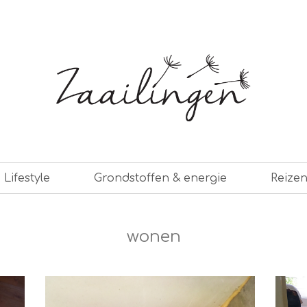
er leven
Lifestyle
Grondstoffen & energie
Reize
wonen