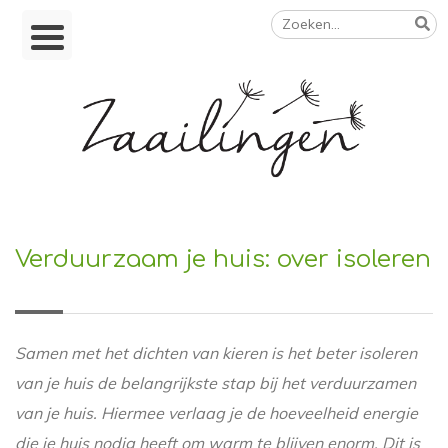
Zoeken
Skip
naar:
to
content
Op weg naar een duurzamer leven
Verduurzaam je huis: over isoleren
Samen met het dichten van kieren is het beter isoleren
van je huis de belangrijkste stap bij het verduurzamen
van je huis. Hiermee verlaag je de hoeveelheid energie
die je huis nodig heeft om warm te blijven enorm. Dit is