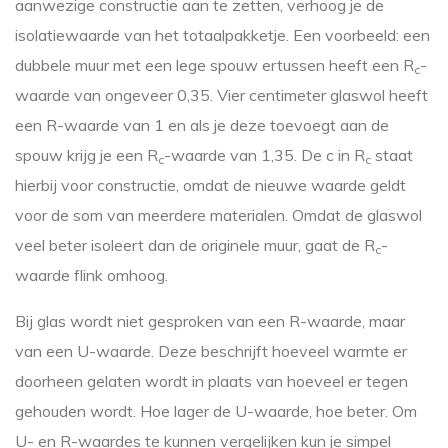
aanwezige constructie aan te zetten, verhoog je de
isolatiewaarde van het totaalpakketje. Een voorbeeld: een
dubbele muur met een lege spouw ertussen heeft een R
-
c
waarde van ongeveer 0,35. Vier centimeter glaswol heeft
een R-waarde van 1 en als je deze toevoegt aan de
spouw krijg je een R
-waarde van 1,35. De c in R
staat
c
c
hierbij voor constructie, omdat de nieuwe waarde geldt
voor de som van meerdere materialen. Omdat de glaswol
veel beter isoleert dan de originele muur, gaat de R
-
c
waarde flink omhoog.
Bij glas wordt niet gesproken van een R-waarde, maar
van een U-waarde. Deze beschrijft hoeveel warmte er
doorheen gelaten wordt in plaats van hoeveel er tegen
gehouden wordt. Hoe lager de U-waarde, hoe beter. Om
U- en R-waardes te kunnen vergelijken kun je simpel