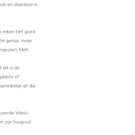
ook en daardoor is
Ik reken het goed.
ste genus, maar
angezien. Meh.
dit is de
plants of
pronkelijk uit die
tiveerde West-
n zijn hoopvol.