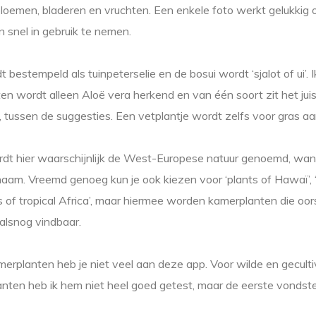
bloemen, bladeren en vruchten. Een enkele foto werkt gelukkig 
n snel in gebruik te nemen.
 bestempeld als tuinpeterselie en de bosui wordt ‘sjalot of ui’. 
n wordt alleen Aloë vera herkend en van één soort zit het jui
rt, tussen de suggesties. Een vetplantje wordt zelfs voor gras a
rdt hier waarschijnlijk de West-Europese natuur genoemd, want 
aam. Vreemd genoeg kun je ook kiezen voor ‘plants of Hawaï’, ‘
ts of tropical Africa’, maar hiermee worden kamerplanten die oors
 alsnog vindbaar.
merplanten heb je niet veel aan deze app. Voor wilde en gecul
nten heb ik hem niet heel goed getest, maar de eerste vondste