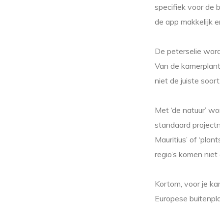
specifiek voor de 
de app makkelijk e
De peterselie wordt
Van de kamerplante
niet de juiste soo
Met ‘de natuur’ wo
standaard projectn
Mauritius’ of ‘plan
regio’s komen niet
Kortom, voor je ka
Europese buitenpla