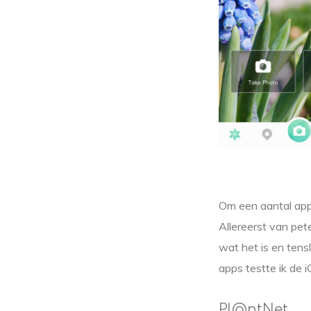
Om een aantal apps
Allereerst van pet
wat het is en tens
apps testte ik de i
Pl@ntNet