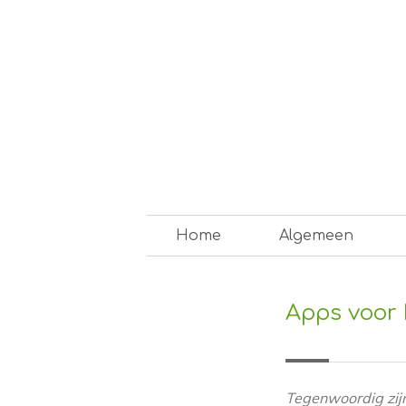
Skip
to
content
Op weg naar een duurzam
Home
Algemeen
Apps voor 
Tegenwoordig zijn