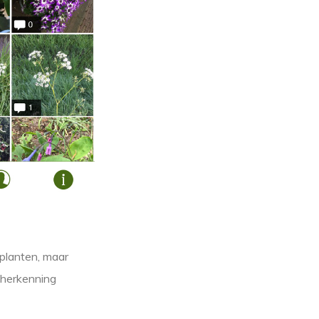
nplanten, maar
dherkenning