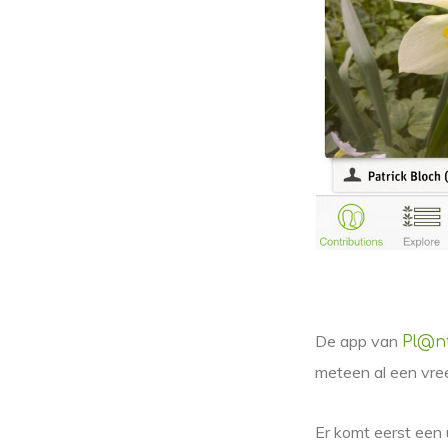
De app van
Pl@n
meteen al een vree
Er komt eerst een u