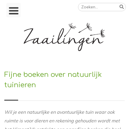
Zoeken
Skip
naar:
to
content
Op weg naar een duurzamer leven
Fijne boeken over natuurlijk
tuinieren
Wil je een natuurlijke en avontuurlijke tuin waar ook
ruimte is voor dieren en rekening gehouden wordt met