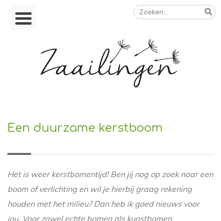
Zoeken
Skip
naar:
to
content
Op weg naar een duurzamer leven
Een duurzame kerstboom
Het is weer kerstbomentijd! Ben jij nog op zoek naar een
boom of verlichting en wil je hierbij graag rekening
houden met het milieu? Dan heb ik goed nieuws voor
jou. Voor zowel echte bomen als kunstbomen,