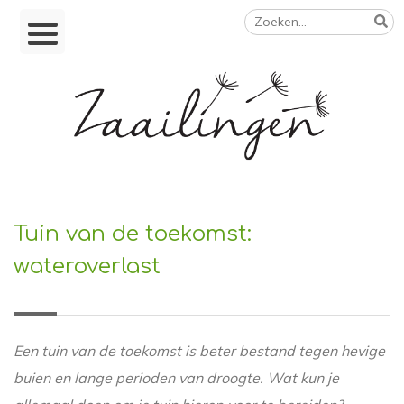
Zoeken
Skip
naar:
to
content
Op weg naar een duurzamer leven
Tuin van de toekomst:
wateroverlast
Een tuin van de toekomst is beter bestand tegen hevige
buien en lange perioden van droogte. Wat kun je