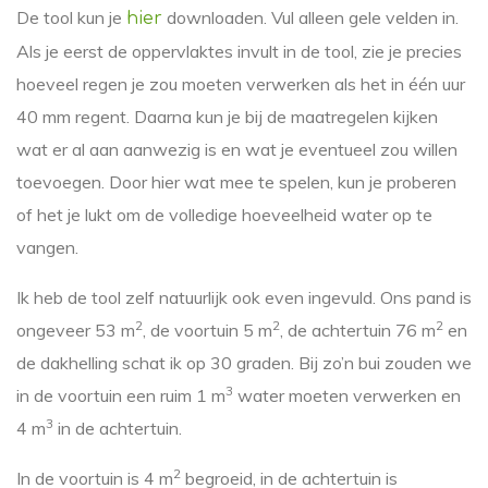
De tool kun je
downloaden. Vul alleen gele velden in.
hier
Als je eerst de oppervlaktes invult in de tool, zie je precies
hoeveel regen je zou moeten verwerken als het in één uur
40 mm regent. Daarna kun je bij de maatregelen kijken
wat er al aan aanwezig is en wat je eventueel zou willen
toevoegen. Door hier wat mee te spelen, kun je proberen
of het je lukt om de volledige hoeveelheid water op te
vangen.
Ik heb de tool zelf natuurlijk ook even ingevuld. Ons pand is
2
2
2
ongeveer 53 m
, de voortuin 5 m
, de achtertuin 76 m
en
de dakhelling schat ik op 30 graden. Bij zo’n bui zouden we
3
in de voortuin een ruim 1 m
water moeten verwerken en
3
4 m
in de achtertuin.
2
In de voortuin is 4 m
begroeid, in de achtertuin is