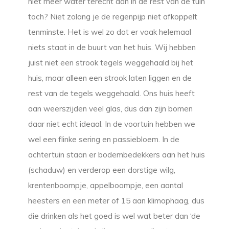
niet meer water terecht dan in de rest van de tuin
toch? Niet zolang je de regenpijp niet afkoppelt
tenminste. Het is wel zo dat er vaak helemaal
niets staat in de buurt van het huis. Wij hebben
juist niet een strook tegels weggehaald bij het
huis, maar alleen een strook laten liggen en de
rest van de tegels weggehaald. Ons huis heeft
aan weerszijden veel glas, dus dan zijn bomen
daar niet echt ideaal. In de voortuin hebben we
wel een flinke sering en passiebloem. In de
achtertuin staan er bodembedekkers aan het huis
(schaduw) en verderop een dorstige wilg,
krentenboompje, appelboompje, een aantal
heesters en een meter of 15 aan klimophaag, dus
die drinken als het goed is wel wat beter dan ‘de