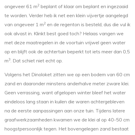
2
ongeveer 61 m
beplant of klaar om beplant en ingezaaid
te worden. Verder heb ik net een klein vijvertje aangelegd
2
van ongeveer 1 m
en de regenton is besteld, dus die vul ik
ook alvast in. Klinkt best goed toch? Helaas vangen we
met deze maatregelen in de voortuin vrijwel geen water
op en blijft ook de achtertuin beperkt tot iets meer dan 0,5
3
m
. Dat schiet niet echt op.
Volgens het Dinoloket zitten we op een bodem van 60 cm
zand en daaronder minstens anderhalve meter zware klei.
Geen verrassing, want afgelopen winter bleef het water
eindeloos lang staan in kuilen die waren achtergebleven
na de eerste aanpassingen aan onze tuin. Tijdens latere
graafwerkzaamheden kwamen we de klei al op 40-50 cm
hoogstpersoonlijk tegen. Het bovengelegen zand bestaat