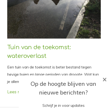
Tuin van de toekomst:
wateroverlast
Een tuin van de toekomst is beter bestand tegen
hevige buien en lange perioden van droogte. Wat kun
×
je allemaal doen om je tuin hierop voor te bereiden?
Op de hoogte blijven van
nieuwe berichten?
Lees meer
Schrijf je in voor updates