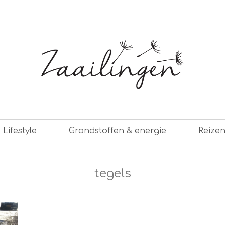
er leven
Lifestyle
Grondstoffen & energie
Reize
tegels