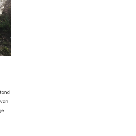
stand
 van
je