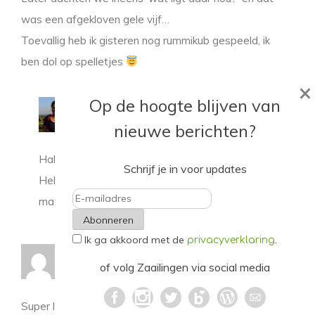
was een afgekloven gele vijf…
Toevallig heb ik gisteren nog rummikub gespeeld, ik
ben dol op spelletjes
×
Op de hoogte blijven van
Linda - Zaailingen
14 mei 2018 at 22:12
nieuwe berichten?
Haha, goed verhaal! :’)
Schrijf je in voor updates
Heb net bij jou in huis gegluurd. Leuk hoor! Kom
maar door met meer
E-
Ik ga akkoord met de
.
mailadres
privacyverklaring
Renske - Vintage or Fair
13 mei 2018 at 11:21
of volg Zaailingen via social media
Super leuk om te lezen weer!!