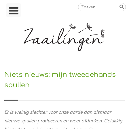
Zoeken
Skip
naar:
to
content
Op weg naar een duurzamer leven
Niets nieuws: mijn tweedehands
spullen
Er is weinig slechter voor onze aarde dan alsmaar
nieuwe spullen produceren en weer afdanken. Gelukkig