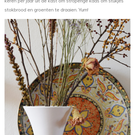
keren per jaar uit de kast om stroperige kaas om stukjes
stokbrood en groenten te draaien. Yum!