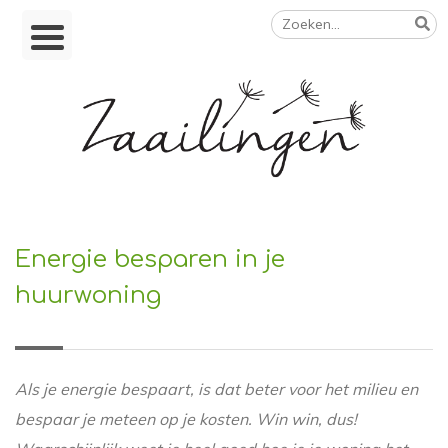
Zoeken
Skip
naar:
to
content
Op weg naar een duurzamer leven
Energie besparen in je
huurwoning
Als je energie bespaart, is dat beter voor het milieu en
bespaar je meteen op je kosten. Win win, dus!