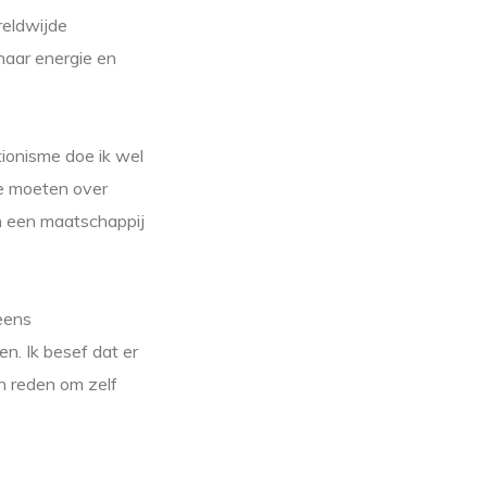
reldwijde
aar energie en
tionisme doe ik wel
 We moeten over
en een maatschappij
neens
n. Ik besef dat er
en reden om zelf