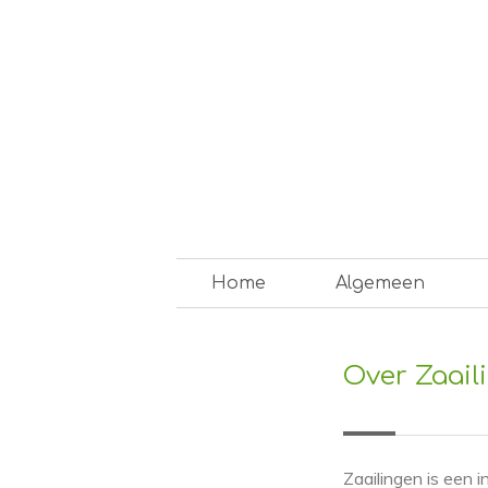
Skip
to
content
Op weg naar een duurzam
Home
Algemeen
Over Zaail
Zaailingen is een 