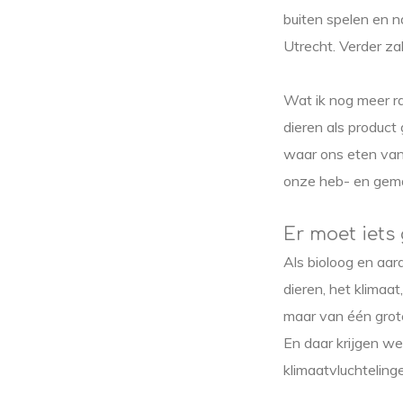
buiten spelen en 
Utrecht. Verder zal
Wat ik nog meer ra
dieren als produc
waar ons eten van
onze heb- en gem
Er moet iets
Als bioloog en aar
dieren, het klimaat
maar van één grote
En daar krijgen we
klimaatvluchteling