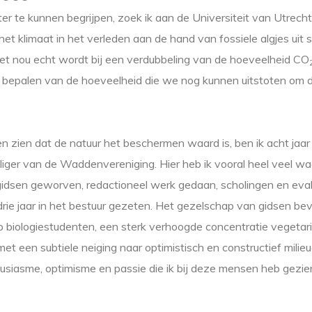
er te kunnen begrijpen, zoek ik aan de Universiteit van Utrec
et klimaat in het verleden aan de hand van fossiele algjes uit
t nou echt wordt bij een verdubbeling van de hoeveelheid CO
et bepalen van de hoeveelheid die we nog kunnen uitstoten om 
 zien dat de natuur het beschermen waard is, ben ik acht jaar 
lliger van de Waddenvereniging. Hier heb ik vooral heel veel w
idsen geworven, redactioneel werk gedaan, scholingen en eval
rie jaar in het bestuur gezeten. Het gezelschap van gidsen beva
 biologiestudenten, een sterk verhoogde concentratie vegetari
met een subtiele neiging naar optimistisch en constructief milie
ousiasme, optimisme en passie die ik bij deze mensen heb gezie