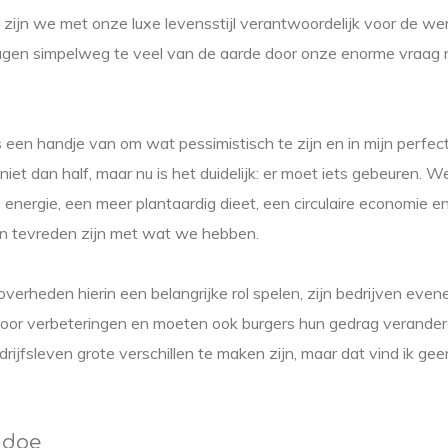
n zijn we met onze luxe levensstijl verantwoordelijk voor de we
gen simpelweg te veel van de aarde door onze enorme vraag n
 een handje van om wat pessimistisch te zijn en in mijn perfec
 niet dan half, maar nu is het duidelijk: er moet iets gebeuren.
energie, een meer plantaardig dieet, een circulaire economie 
n tevreden zijn met wat we hebben.
verheden hierin een belangrijke rol spelen, zijn bedrijven eve
oor verbeteringen en moeten ook burgers hun gedrag verandere
edrijfsleven grote verschillen te maken zijn, maar dat vind ik ge
l doe