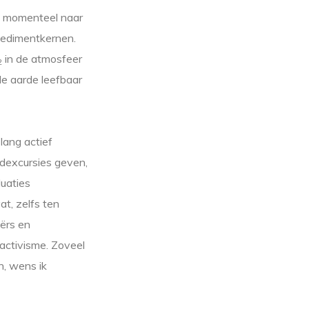
ht momenteel naar
 sedimentkernen.
in de atmosfeer
2
de aarde leefbaar
lang actief
adexcursies geven,
uaties
t, zelfs ten
ërs en
uactivisme. Zoveel
n, wens ik