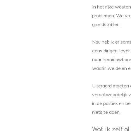
In het rijke weste
problemen. We vra
grondstoffen.
Nou heb ik er soms
eens dingen liever
naar hernieuwbare 
waarin we delen e
Uiteraard moeten o
verantwoordelijk v
in de politiek en b
niets te doen.
Wat ik zelf a