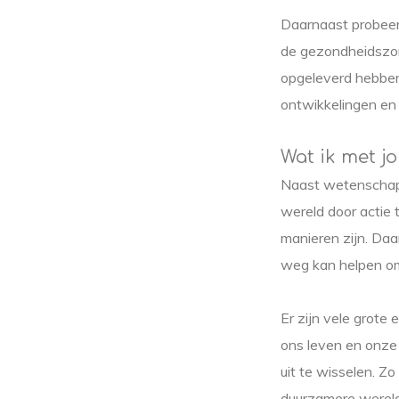
Daarnaast probeer 
de gezondheidszorg
opgeleverd hebben
ontwikkelingen en 
Wat ik met j
Naast wetenschap 
wereld door actie 
manieren zijn. Daar
weg kan helpen o
Er zijn vele grote
ons leven en onze 
uit te wisselen. Z
duurzamere wereld.