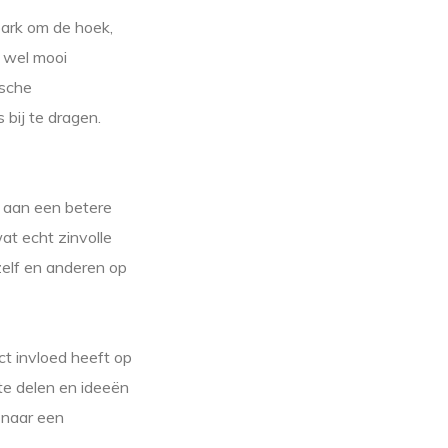
park om de hoek,
r wel mooi
ische
 bij te dragen.
n aan een betere
at echt zinvolle
ezelf en anderen op
ct invloed heeft op
te delen en ideeën
 naar een