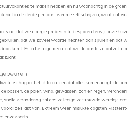
natuurvakanties te maken hebben en nu woonachtig in de groen
 ik niet in de derde persoon over mezelf schrijven, want dat vind
ar vind: dat we energie proberen te besparen terwijl onze huize
t gebruiken, dat we zoveel waarde hechten aan spullen en dat 
daan komt. En in het algemeen: dat we de aarde zo ontzetten
akzucht.
 gebeuren
dwetenschapper heb ik leren zien dat alles samenhangt: de aar
, de bossen, de polen, wind, gewassen, zon en regen. Verandering
, snelle verandering zal ons volledige vertrouwde wereldje dra
 vooral zelf last van. Extreem weer, mislukte oogsten, vissterft
en enzovoorts.