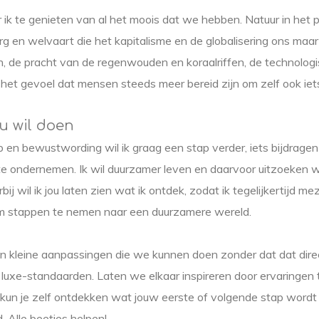
ik te genieten van al het moois dat we hebben. Natuur in het 
 en welvaart die het kapitalisme en de globalisering ons maa
, de pracht van de regenwouden en koraalriffen, de technolog
het gevoel dat mensen steeds meer bereid zijn om zelf ook iets
ou wil doen
en bewustwording wil ik graag een stap verder, iets bijdrage
te ondernemen. Ik wil duurzamer leven en daarvoor uitzoeken w
bij wil ik jou laten zien wat ik ontdek, zodat ik tegelijkertijd m
m stappen te nemen naar een duurzamere wereld.
 en kleine aanpassingen die we kunnen doen zonder dat dat dire
luxe-standaarden. Laten we elkaar inspireren door ervaringen 
o kun je zelf ontdekken wat jouw eerste of volgende stap wordt
 Alle beetjes helpen!