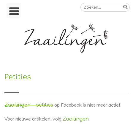
Zoeken
Skip
naar:
to
content
Op weg naar een duurzamer leven
Petities
op Facebook is niet meer actief.
Zaailingen – petities
Voor nieuwe artikelen, volg
.
Zaailingen