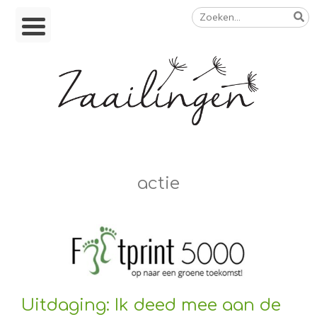
Zoeken
Skip
naar:
to
content
Op weg naar een duurzamer leven
actie
Uitdaging: Ik deed mee aan de