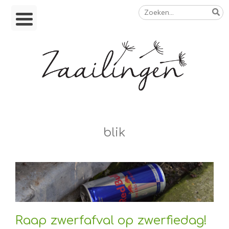
Zoeken
Skip
naar:
to
content
Op weg naar een duurzamer leven
blik
Raap zwerfafval op zwerfiedag!