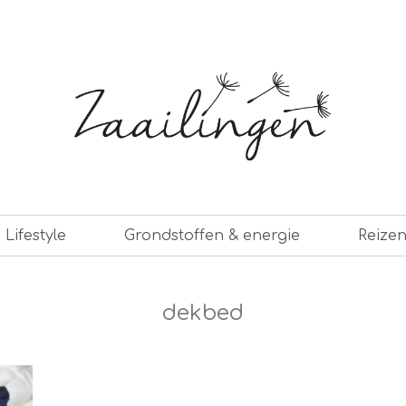
er leven
Lifestyle
Grondstoffen & energie
Reize
dekbed