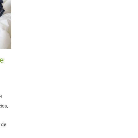
e
el
ies,
t de