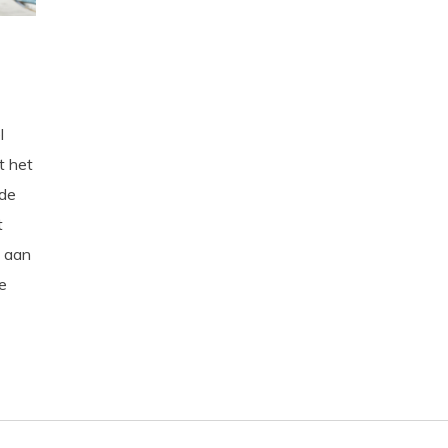
l
t het
 de
t
k aan
je