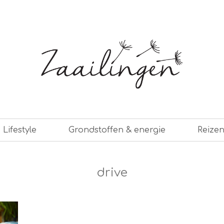
er leven
Lifestyle
Grondstoffen & energie
Reize
drive