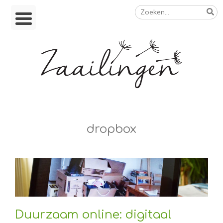
Zoeken
Skip
naar:
to
content
Op weg naar een duurzamer leven
dropbox
Duurzaam online: digitaal