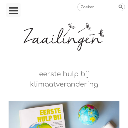
Zoeken
Skip
naar:
to
content
Op weg naar een duurzamer leven
eerste hulp bij
klimaatverandering