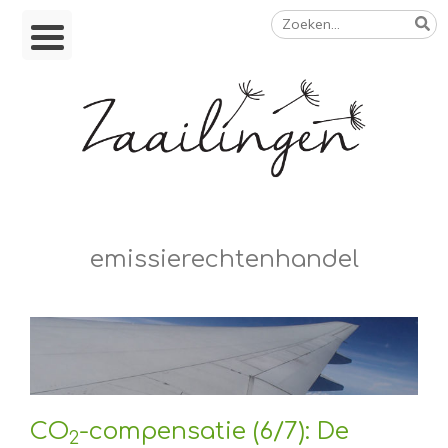
Zoeken
Skip
naar:
to
content
Op weg naar een duurzamer leven
emissierechtenhandel
CO
-compensatie (6/7): De
2