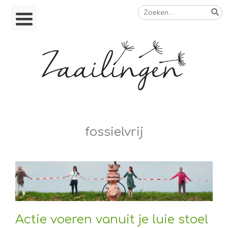
Zoeken
Skip
naar:
to
content
Op weg naar een duurzamer leven
fossielvrij
Actie voeren vanuit je luie stoel