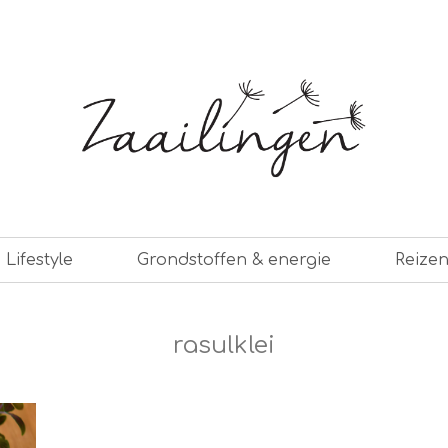
er leven
Lifestyle
Grondstoffen & energie
Reize
rasulklei