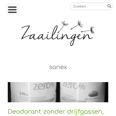
Zoeken
Skip
naar:
to
content
Op weg naar een duurzamer leven
sanex
Deodorant zonder drijfgassen,