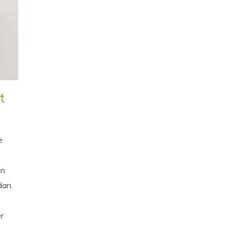
t
e
en
dan.
r