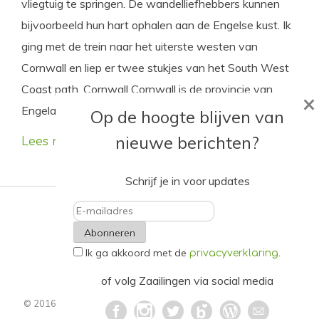
vliegtuig te springen. De wandelliefhebbers kunnen
bijvoorbeeld hun hart ophalen aan de Engelse kust. Ik
ging met de trein naar het uiterste westen van
Cornwall en liep er twee stukjes van het South West
Coast path. Cornwall Cornwall is de provincie van
×
Engeland die helemaal […]
Op de hoogte blijven van
nieuwe berichten?
Lees meer
Schrijf je in voor updates
E-
Ik ga akkoord met de
.
mailadres
privacyverklaring
of volg Zaailingen via social media
© 2016 - 2021. Alle rechten voorbehouden.
Privacyverklaring