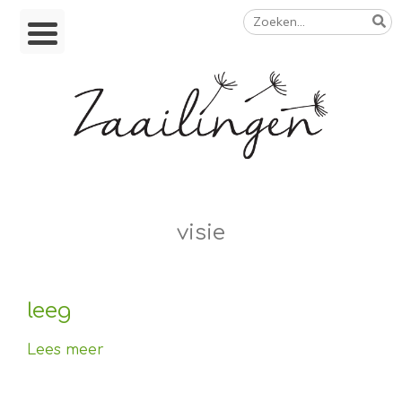
Zoeken
Skip
naar:
to
content
Op weg naar een duurzamer leven
visie
leeg
Lees meer