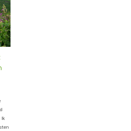
:
h
e
ld
 Ik
esten