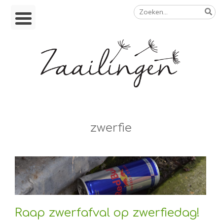
Zoeken
Skip
naar:
to
content
Op weg naar een duurzamer leven
zwerfie
Raap zwerfafval op zwerfiedag!