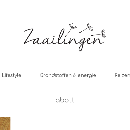
er leven
Lifestyle
Grondstoffen & energie
Reize
abott