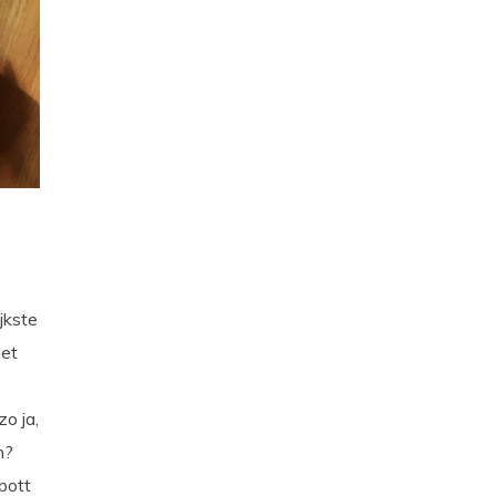
jkste
het
o ja,
n?
Abott