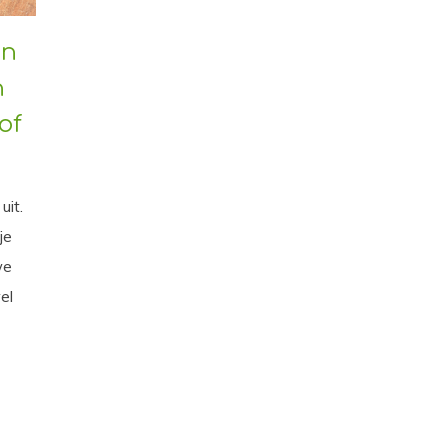
en
n
of
uit.
je
we
el