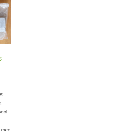
s
no
o.
ogal
e
n mee