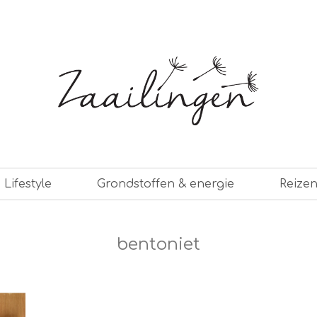
er leven
Lifestyle
Grondstoffen & energie
Reize
bentoniet