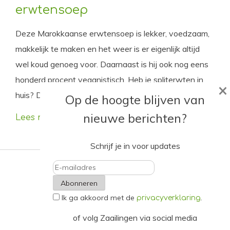
erwtensoep
Deze Marokkaanse erwtensoep is lekker, voedzaam,
makkelijk te maken en het weer is er eigenlijk altijd
wel koud genoeg voor. Daarnaast is hij ook nog eens
honderd procent veganistisch. Heb je spliterwten in
×
huis? Dan kun je hem over een uur al proeven!
Op de hoogte blijven van
nieuwe berichten?
Lees meer
Schrijf je in voor updates
E-
Ik ga akkoord met de
.
mailadres
privacyverklaring
of volg Zaailingen via social media