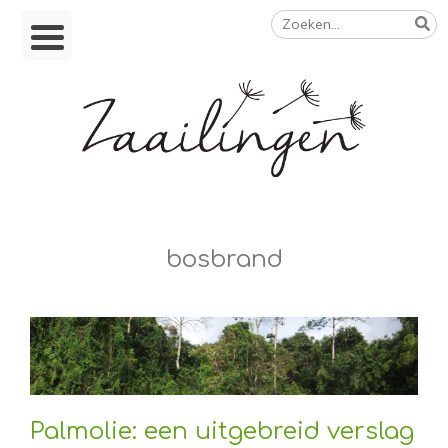
Zoeken
Skip
naar:
to
content
Op weg naar een duurzamer leven
bosbrand
Palmolie: een uitgebreid verslag