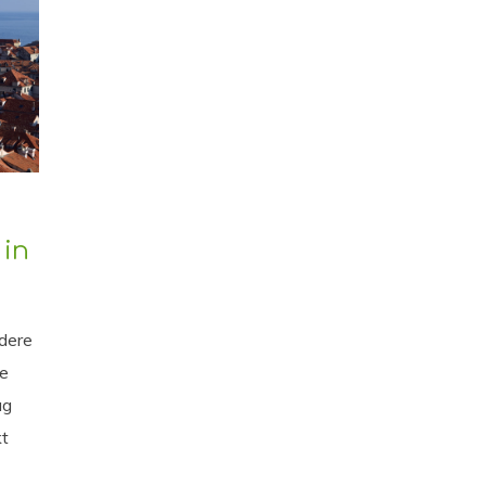
 in
dere
je
ag
kt