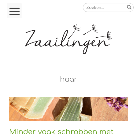
Zoeken
Skip
naar:
to
content
Op weg naar een duurzamer leven
haar
Minder vaak schrobben met