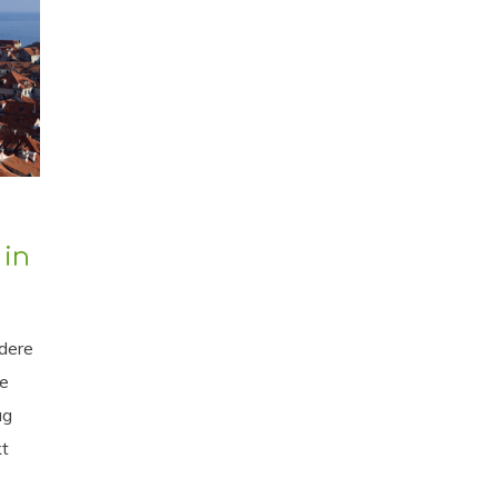
 in
dere
je
ag
kt