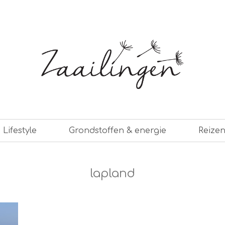
er leven
Lifestyle
Grondstoffen & energie
Reize
lapland