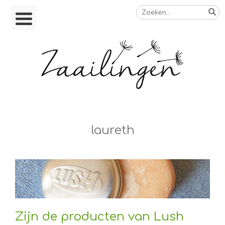
Zoeken
Skip
naar:
to
content
Op weg naar een duurzamer leven
laureth
Zijn de producten van Lush