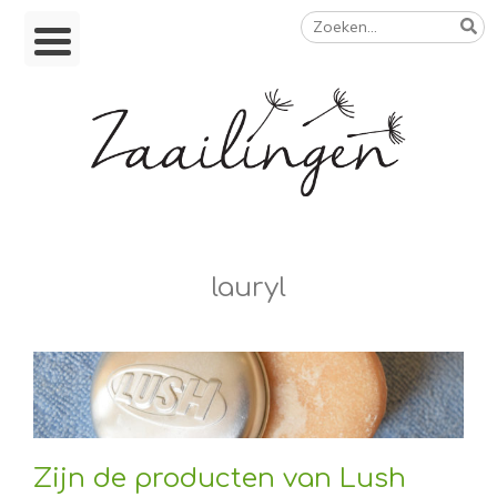
Zoeken
Skip
naar:
to
content
Op weg naar een duurzamer leven
lauryl
Zijn de producten van Lush