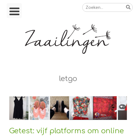
Zoeken
Skip
naar:
to
content
Op weg naar een duurzamer leven
letgo
Getest: vijf platforms om online