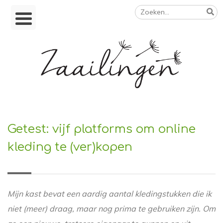
Zoeken
Skip
naar:
to
content
Op weg naar een duurzamer leven
Getest: vijf platforms om online
kleding te (ver)kopen
Mijn kast bevat een aardig aantal kledingstukken die ik
niet (meer) draag, maar nog prima te gebruiken zijn. Om