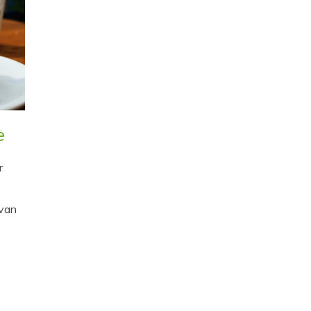
e
r
 van