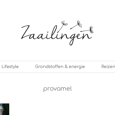
er leven
Lifestyle
Grondstoffen & energie
Reize
provamel