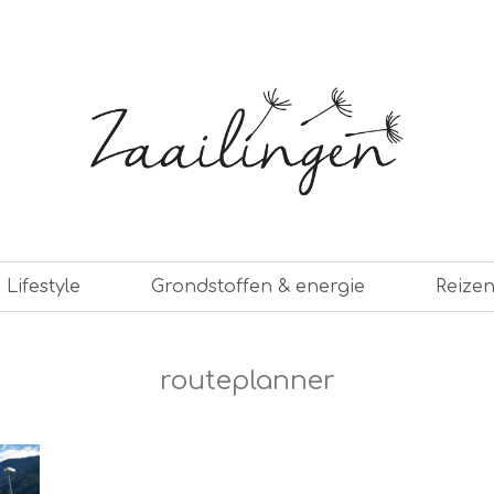
er leven
Lifestyle
Grondstoffen & energie
Reize
routeplanner