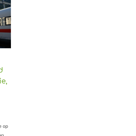
d
ie,
e op
en,