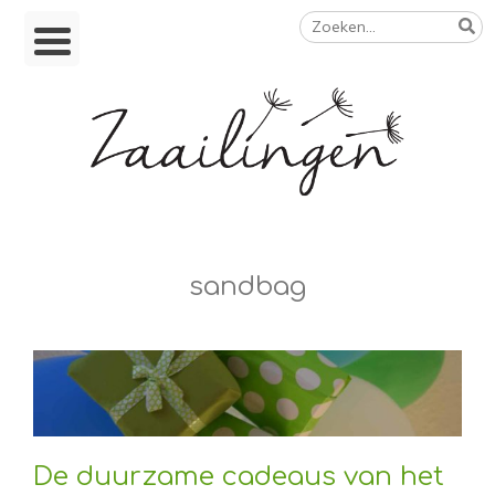
Zoeken
Skip
naar:
to
content
Op weg naar een duurzamer leven
sandbag
De duurzame cadeaus van het