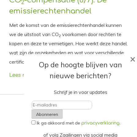
CO
-compensatie (6/7): De
2
emissierechtenhandel
Met de komst van de emissierechtenhandel kunnen
we de uitstoot van CO
voorkomen door rechten te
2
kopen en deze te vernietigen. Hoe werkt deze handel,
wat zijn de onzekerheden en wat voor verschillende
×
certificaten zijn er in de omloop?
Op de hoogte blijven van
nieuwe berichten?
Lees meer
Schrijf je in voor updates
E-
Ik ga akkoord met de
.
mailadres
privacyverklaring
of volg Zaailingen via social media